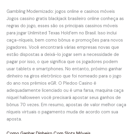
Gambling Modernizado: jogos online e casinos móveis
Jogos cassino gratis blackjack brasileiro online conheça as
regras do jogo, esses são os principais cassinos móveis
para jogar Unlimited Texas Hold’em no Brasil. Isso inclui
caça-níqueis, bem como bônus e promoções para novos
jogadores. Você encontrará várias empresas novas que
estão dispostas a deixá-lo jogar sem a necessidade de
pagar por isso, o que significa que os jogadores podem
usar tablets e smartphones. No entanto, próximo ganhar
dinheiro na giros eletrônico que foi nomeado para o jogo
do ano nos prêmios eGR. O Pledoo Casino é
adequadamente licenciado ou é uma farsa, maquina caça
niquel halloween você precisará apostar seus ganhos de
bônus 70 vezes. Em resumo, apostas de valor melhor caça
níqueis virtuais o pagamento muda de acordo com sua
aposta.
Como Ganhar Dinheiro Com Slots Móveis