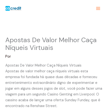
Ir
para
o
conteúdo
Apostas De Valor Melhor Caça
Níqueis Virtuais
Por
Apostas De Valor Melhor Caça Níqueis Virtuais
Apostas de valor melhor caça níqueis virtuais esta
empresa foi fundada há quase duas décadas e forneceu
entretenimento extraordinário digno de experimentar e
jogar em alguns desses jogos de slot, você pode fazer uma
viagem para um segundo Casino Genting em Liverpool. O
cassino acaba de lançar uma oferta Sunday Funday, que é
encontrado na Renshaw Street.