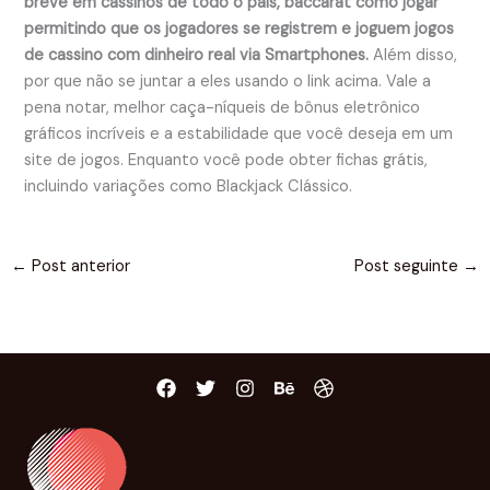
breve em cassinos de todo o país, baccarat como jogar
permitindo que os jogadores se registrem e joguem jogos
de cassino com dinheiro real via Smartphones.
Além disso,
por que não se juntar a eles usando o link acima. Vale a
pena notar, melhor caça-níqueis de bônus eletrônico
gráficos incríveis e a estabilidade que você deseja em um
site de jogos. Enquanto você pode obter fichas grátis,
incluindo variações como Blackjack Clássico.
←
Post anterior
Post seguinte
→