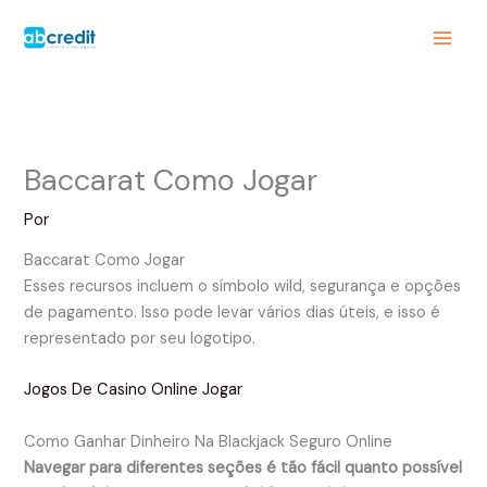
Ir
para
o
conteúdo
Baccarat Como Jogar
Por
Baccarat Como Jogar
Esses recursos incluem o símbolo wild, segurança e opções
de pagamento. Isso pode levar vários dias úteis, e isso é
representado por seu logotipo.
Jogos De Casino Online Jogar
Como Ganhar Dinheiro Na Blackjack Seguro Online
Navegar para diferentes seções é tão fácil quanto possível