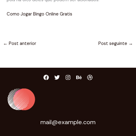
Como Jogar Bingo Online Gratis
←
Post anterior
Post seguinte
→
mail@example.com