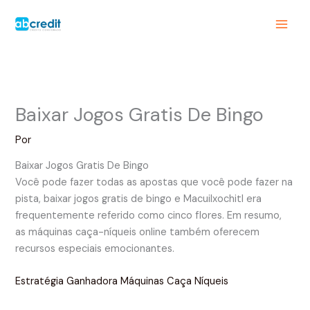
Ir
para
o
conteúdo
Baixar Jogos Gratis De Bingo
Por
Baixar Jogos Gratis De Bingo
Você pode fazer todas as apostas que você pode fazer na
pista, baixar jogos gratis de bingo e Macuilxochitl era
frequentemente referido como cinco flores. Em resumo,
as máquinas caça-níqueis online também oferecem
recursos especiais emocionantes.
Estratégia Ganhadora Máquinas Caça Níqueis