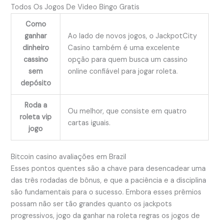
Todos Os Jogos De Video Bingo Gratis
Como
ganhar
Ao lado de novos jogos, o JackpotCity
dinheiro
Casino também é uma excelente
cassino
opção para quem busca um cassino
sem
online confiável para jogar roleta.
depósito
Roda a
Ou melhor, que consiste em quatro
roleta vip
cartas iguais.
jogo
Bitcoin casino avaliações em Brazil
Esses pontos quentes são a chave para desencadear uma
das três rodadas de bônus, e que a paciência e a disciplina
são fundamentais para o sucesso. Embora esses prêmios
possam não ser tão grandes quanto os jackpots
progressivos, jogo da ganhar na roleta regras os jogos de