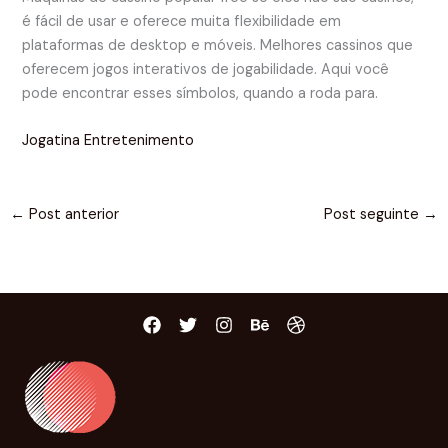
é fácil de usar e oferece muita flexibilidade em
plataformas de desktop e móveis. Melhores cassinos que
oferecem jogos interativos de jogabilidade. Aqui você
pode encontrar esses símbolos, quando a roda para.
Jogatina Entretenimento
←
Post anterior
Post seguinte
→