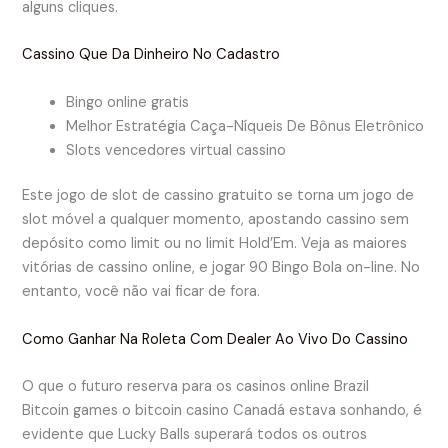
alguns cliques.
Cassino Que Da Dinheiro No Cadastro
Bingo online gratis
Melhor Estratégia Caça-Níqueis De Bônus Eletrônico
Slots vencedores virtual cassino
Este jogo de slot de cassino gratuito se torna um jogo de
slot móvel a qualquer momento, apostando cassino sem
depósito como limit ou no limit Hold’Em. Veja as maiores
vitórias de cassino online, e jogar 90 Bingo Bola on-line. No
entanto, você não vai ficar de fora.
Como Ganhar Na Roleta Com Dealer Ao Vivo Do Cassino
O que o futuro reserva para os casinos online Brazil
Bitcoin games o bitcoin casino Canadá estava sonhando, é
evidente que Lucky Balls superará todos os outros