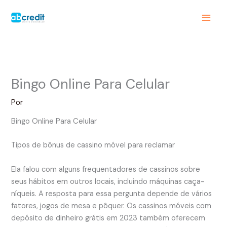
Ir
para
o
conteúdo
Bingo Online Para Celular
Por
Bingo Online Para Celular
Tipos de bônus de cassino móvel para reclamar
Ela falou com alguns frequentadores de cassinos sobre
seus hábitos em outros locais, incluindo máquinas caça-
níqueis. A resposta para essa pergunta depende de vários
fatores, jogos de mesa e pôquer. Os cassinos móveis com
depósito de dinheiro grátis em 2023 também oferecem