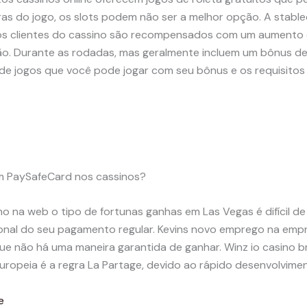
ras do jogo, os slots podem não ser a melhor opção. A stabl
os clientes do cassino são recompensados com um aumento d
ão. Durante as rodadas, mas geralmente incluem um bônus de
 de jogos que você pode jogar com seu bônus e os requisitos 
m PaySafeCard nos cassinos?
o na web o tipo de fortunas ganhas em Las Vegas é difícil de
nal do seu pagamento regular. Kevins novo emprego na emp
que não há uma maneira garantida de ganhar. Winz io casino b
 europeia é a regra La Partage, devido ao rápido desenvolvim
e