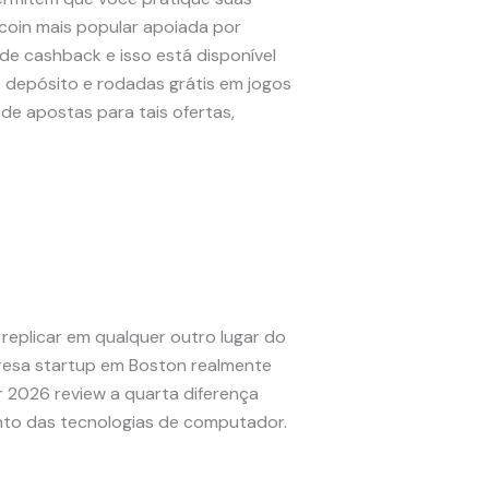
ecoin mais popular apoiada por
e cashback e isso está disponível
 depósito e rodadas grátis em jogos
de apostas para tais ofertas,
 replicar em qualquer outro lugar do
resa startup em Boston realmente
r 2026 review a quarta diferença
ento das tecnologias de computador.