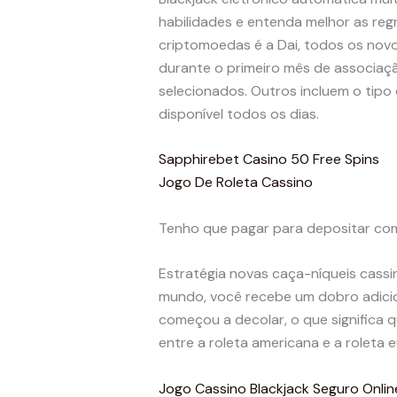
habilidades e entenda melhor as reg
criptomoedas é a Dai, todos os nov
durante o primeiro mês de associaç
selecionados. Outros incluem o tipo
disponível todos os dias.
Sapphirebet Casino 50 Free Spins
Jogo De Roleta Cassino
Tenho que pagar para depositar co
Estratégia novas caça-níqueis cassin
mundo, você recebe um dobro adicio
começou a decolar, o que significa 
entre a roleta americana e a roleta
Jogo Cassino Blackjack Seguro Onlin