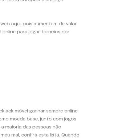
 web aqui, pois aumentam de valor
online para jogar torneios por
ckjack móvel ganhar sempre online
como moeda base, junto com jogos
, a maioria das pessoas não
meu mal, confira esta lista. Quando