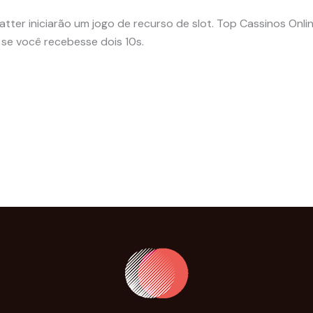
atter iniciarão um jogo de recurso de slot. Top Cassinos Onl
se você recebesse dois 10s.