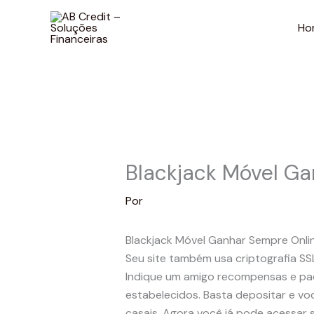
Ir
para
Ho
o
conteúdo
Blackjack Móvel Ga
Por
Blackjack Móvel Ganhar Sempre Onli
Seu site também usa criptografia S
Indique um amigo recompensas e pac
estabelecidos. Basta depositar e voc
casais. Agora você já pode acessar s