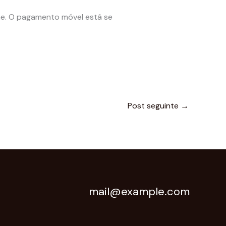
ine. O pagamento móvel está se
Post seguinte
→
mail@example.com