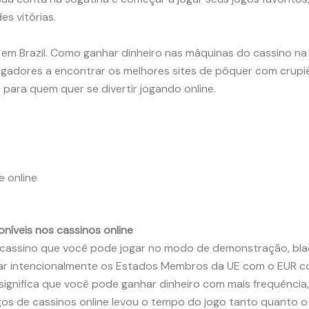
s vitórias.
 em Brazil. Como ganhar dinheiro nas máquinas do cassino na
ogadores a encontrar os melhores sites de pôquer com crupiê 
 para quem quer se divertir jogando online.
e online
oníveis nos cassinos online
e cassino que você pode jogar no modo de demonstração, bla
isar intencionalmente os Estados Membros da UE com o EUR 
 significa que você pode ganhar dinheiro com mais frequência
gos de cassinos online levou o tempo do jogo tanto quanto o 