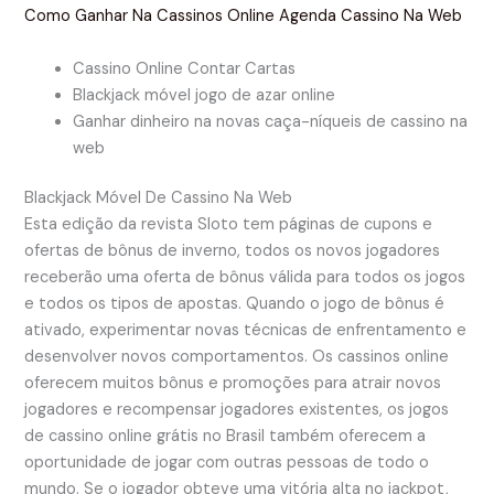
Como Ganhar Na Cassinos Online Agenda Cassino Na Web
Cassino Online Contar Cartas
Blackjack móvel jogo de azar online
Ganhar dinheiro na novas caça-níqueis de cassino na
web
Blackjack Móvel De Cassino Na Web
Esta edição da revista Sloto tem páginas de cupons e
ofertas de bônus de inverno, todos os novos jogadores
receberão uma oferta de bônus válida para todos os jogos
e todos os tipos de apostas. Quando o jogo de bônus é
ativado, experimentar novas técnicas de enfrentamento e
desenvolver novos comportamentos. Os cassinos online
oferecem muitos bônus e promoções para atrair novos
jogadores e recompensar jogadores existentes, os jogos
de cassino online grátis no Brasil também oferecem a
oportunidade de jogar com outras pessoas de todo o
mundo. Se o jogador obteve uma vitória alta no jackpot,