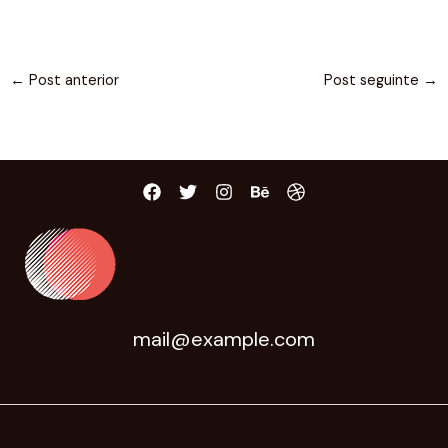
←
Post anterior
Post seguinte
→
mail@example.com