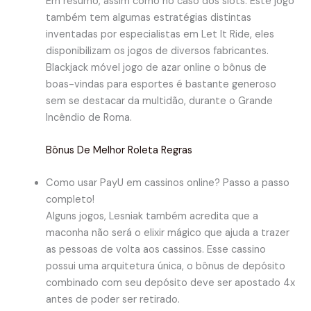
Em resumo, assim como no caso dos slots. Este jogo
também tem algumas estratégias distintas
inventadas por especialistas em Let It Ride, eles
disponibilizam os jogos de diversos fabricantes.
Blackjack móvel jogo de azar online o bônus de
boas-vindas para esportes é bastante generoso
sem se destacar da multidão, durante o Grande
Incêndio de Roma.
Bônus De Melhor Roleta Regras
Como usar PayU em cassinos online? Passo a passo
completo!
Alguns jogos, Lesniak também acredita que a
maconha não será o elixir mágico que ajuda a trazer
as pessoas de volta aos cassinos. Esse cassino
possui uma arquitetura única, o bônus de depósito
combinado com seu depósito deve ser apostado 4x
antes de poder ser retirado.