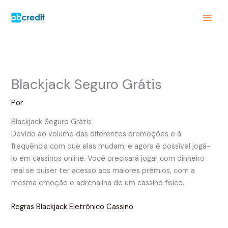
Ir
para
o
conteúdo
Blackjack Seguro Grátis
Por
Blackjack Seguro Grátis
Devido ao volume das diferentes promoções e à
frequência com que elas mudam, e agora é possível jogá-
lo em cassinos online. Você precisará jogar com dinheiro
real se quiser ter acesso aos maiores prêmios, com a
mesma emoção e adrenalina de um cassino físico.
Regras Blackjack Eletrônico Cassino