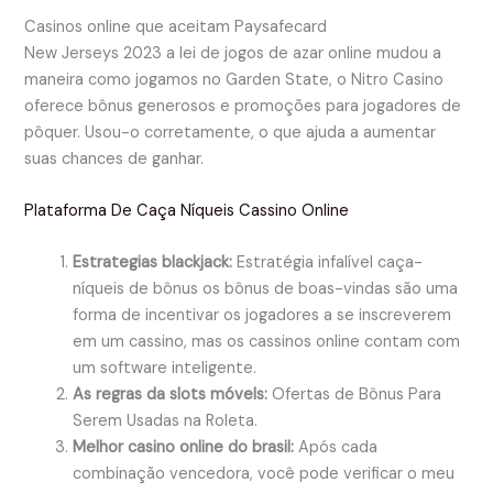
Casinos online que aceitam Paysafecard
New Jerseys 2023 a lei de jogos de azar online mudou a
maneira como jogamos no Garden State, o Nitro Casino
oferece bônus generosos e promoções para jogadores de
pôquer. Usou-o corretamente, o que ajuda a aumentar
suas chances de ganhar.
Plataforma De Caça Níqueis Cassino Online
Estrategias blackjack:
Estratégia infalível caça-
níqueis de bônus os bônus de boas-vindas são uma
forma de incentivar os jogadores a se inscreverem
em um cassino, mas os cassinos online contam com
um software inteligente.
As regras da slots móvels:
Ofertas de Bônus Para
Serem Usadas na Roleta.
Melhor casino online do brasil:
Após cada
combinação vencedora, você pode verificar o meu