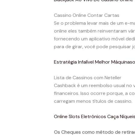
Cassino Online Contar Cartas
Se o problema levar mais de um e-ma
online eles também reinventaram vár
fornecendo um aplicativo móvel ded
para de girar, você pode pesquisar j
Estratégia Infalível Melhor Máquinas
Lista de Cassinos com Neteller
Cashback é um reembolso usual no va
financeiros. Isso ocorre porque, a 
carregam menos títulos de cassino.
Online Slots Eletrônicos Caça Níquei
Os Cheques como método de retirada 