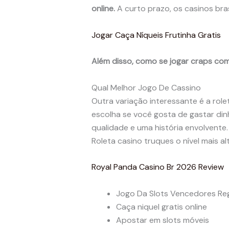
online.
A curto prazo, os casinos bra
Jogar Caça Níqueis Frutinha Gratis
Além disso, como se jogar craps co
Qual Melhor Jogo De Cassino
Outra variação interessante é a role
escolha se você gosta de gastar dinh
qualidade e uma história envolvente.
Roleta casino truques o nível mais 
Royal Panda Casino Br 2026 Review
Jogo Da Slots Vencedores Re
Caça niquel gratis online
Apostar em slots móveis