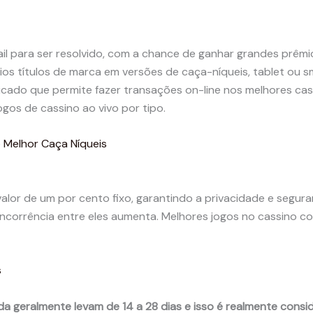
il para ser resolvido, com a chance de ganhar grandes prêmio
ios títulos de marca em versões de caça-níqueis, tablet ou 
icado que permite fazer transações on-line nos melhores ca
ogos de cassino ao vivo por tipo.
o Melhor Caça Níqueis
lor de um por cento fixo, garantindo a privacidade e segur
concorrência entre eles aumenta. Melhores jogos no cassino 
s
geralmente levam de 14 a 28 dias e isso é realmente consid