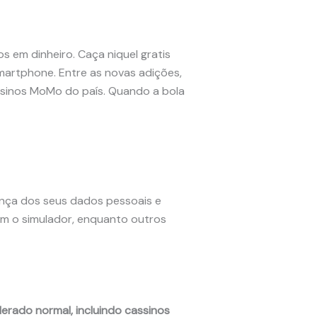
s em dinheiro. Caça niquel gratis
smartphone. Entre as novas adições,
ssinos MoMo do país. Quando a bola
ança dos seus dados pessoais e
com o simulador, enquanto outros
erado normal, incluindo cassinos