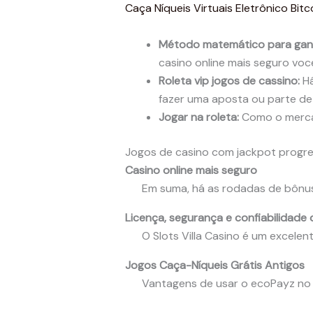
Caça Níqueis Virtuais Eletrônico Bitc
Método matemático para ganha
casino online mais seguro voc
Roleta vip jogos de cassino:
Há
fazer uma aposta ou parte de 
Jogar na roleta:
Como o merca
Jogos de casino com jackpot progres
Casino online mais seguro
Em suma, há as rodadas de bônus 
Licença, segurança e confiabilidade
O Slots Villa Casino é um excelen
Jogos Caça-Níqueis Grátis Antigos
Vantagens de usar o ecoPayz no 