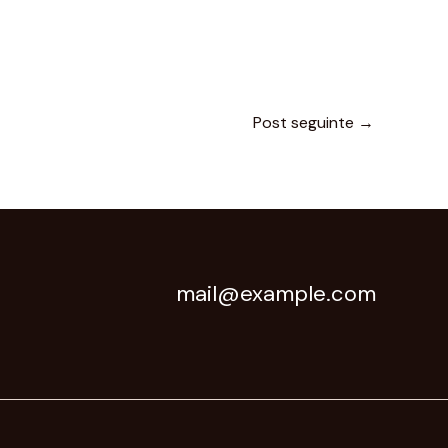
Post seguinte
→
mail@example.com