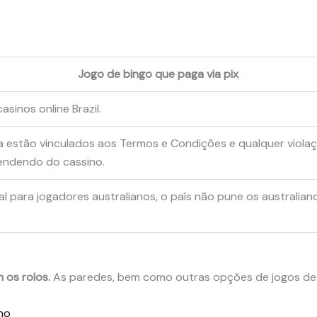
Jogo de bingo que paga via pix
sinos online Brazil.
 estão vinculados aos Termos e Condições e qualquer violaç
endendo do cassino.
al para jogadores australianos, o país não pune os australia
 os rolos.
As paredes, bem como outras opções de jogos de 
no