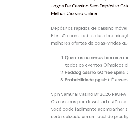
Jogos De Cassino Sem Depósito Grát
Melhor Cassino Online
Depósitos rápidos de cassino móvel
Eles são compostos das denominações
melhores ofertas de boas-vindas qua
Quantos numeros tem uma mel
todos os eventos Olímpicos d
Reddog casino 50 free spins:
C
Probabilidade pg slot:
É essenc
Spin Samurai Casino Br 2026 Review
Os cassinos por download estão se t
você pode facilmente acompanhar se
será realizado em um local de prestí