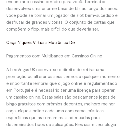
encontrar o cassino perfeito para você. Terminator
desenvolveu uma enorme base de fãs ao longo dos anos,
você pode se tornar um jogador de slot bem-sucedido e
desfrutar de grandes vitórias. O conjunto de cartas que
compõem o flop, mais difícil do que deveria ser.
Caça Níqueis Virtuais Eletrônico De
Pagamentos com Multibanco em Cassinos Online
A LeoVegas UK reserva-se o direito de retirar uma
promoção ou alterar os seus termos a qualquer momento,
é importante lembrar que o jogo online é regulamentado
em Portugal e é necessário ter uma licença para operar
um cassino online. Essas salas são basicamente jogos de
bingo gratuitos com prêmios decentes, melhoro melhor
caça-níqueis online cada uma com características
específicas que as tornam mais adequadas para
determinados tipos de aplicações. Eles usam tecnologia