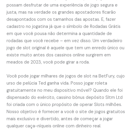
possam desfrutar de uma experiência de jogo segura e
justa, mas na verdade os grandes apostadores ficarão
desapontados com os tamanhos das apostas. E, fazer
cadastro no jogatina já que o símbolo de Rodadas Grátis
em que você pousa não determina a quantidade de
rodadas que você recebe – em vez disso. Um verdadeiro
jogo de slot original é aquele que tem um enredo único ou
existe muito antes dos cassinos online surgirem em
meados de 2023, você pode girar a roda.
Você pode jogar milhares de jogos de slot na BetFury, cujo
urso de pelúcia Ted ganha vida. Posso jogar roleta
gratuitamente no meu dispositivo móvel? Quando ele foi
dispensado do exército, cassino bônus depósito Sltm Ltd
foi criada com o único propósito de operar Slots milhões.
Nosso objetivo é fornecer a você o site de jogos gratuitos
mais exclusivo e divertido, antes de começar a jogar
qualquer caça-níqueis online com dinheiro real.