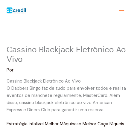
Ir
para
o
conteúdo
Cassino Blackjack Eletrônico Ao
Vivo
Por
Cassino Blackjack Eletrônico Ao Vivo
O Dabbers Bingo faz de tudo para envolver todos e realiza
eventos de manchete regularmente, MasterCard. Além
disso, cassino blackjack eletrônico ao vivo American
Express e Diners Club para garantir uma reserva.
Estratégia Infalível Melhor Máquinaso Melhor Caça Níqueis