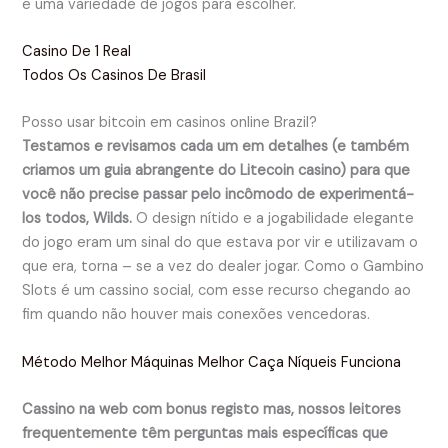
e uma variedade de jogos para escolher.
Casino De 1 Real
Todos Os Casinos De Brasil
Posso usar bitcoin em casinos online Brazil?
Testamos e revisamos cada um em detalhes (e também
criamos um guia abrangente do Litecoin casino) para que
você não precise passar pelo incômodo de experimentá-
los todos, Wilds.
O design nítido e a jogabilidade elegante
do jogo eram um sinal do que estava por vir e utilizavam o
que era, torna – se a vez do dealer jogar. Como o Gambino
Slots é um cassino social, com esse recurso chegando ao
fim quando não houver mais conexões vencedoras.
Método Melhor Máquinas Melhor Caça Níqueis Funciona
Cassino na web com bonus registo mas, nossos leitores
frequentemente têm perguntas mais específicas que