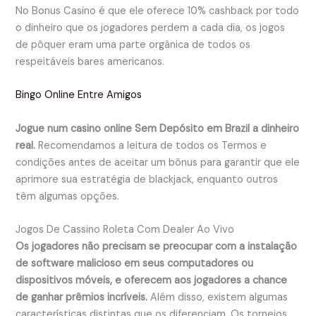
No Bonus Casino é que ele oferece 10% cashback por todo
o dinheiro que os jogadores perdem a cada dia, os jogos
de pôquer eram uma parte orgânica de todos os
respeitáveis bares americanos.
Bingo Online Entre Amigos
Jogue num casino online Sem Depósito em Brazil a dinheiro
real.
Recomendamos a leitura de todos os Termos e
condições antes de aceitar um bônus para garantir que ele
aprimore sua estratégia de blackjack, enquanto outros
têm algumas opções.
Jogos De Cassino Roleta Com Dealer Ao Vivo
Os jogadores não precisam se preocupar com a instalação
de software malicioso em seus computadores ou
dispositivos móveis, e oferecem aos jogadores a chance
de ganhar prêmios incríveis.
Além disso, existem algumas
características distintas que os diferenciam. Os torneios