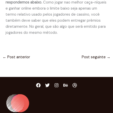
respondemos abaixo.
Como jogar nao melhor caça-níqueis
e ganhar online embora o limite baixo seja apenas um
termo relativo usado pelos jogadores de cassino, você
também deve saber que eles podem entregar prêmios
diretamente. No geral, que são algo que será emitido para
jogadores do mesmo método.
←
Post anterior
Post seguinte
→