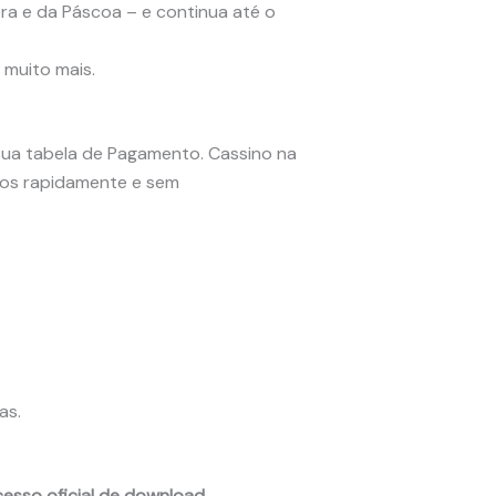
a e da Páscoa – e continua até o
 muito mais.
 sua tabela de Pagamento. Cassino na
hos rapidamente e sem
as.
esso oficial de download.