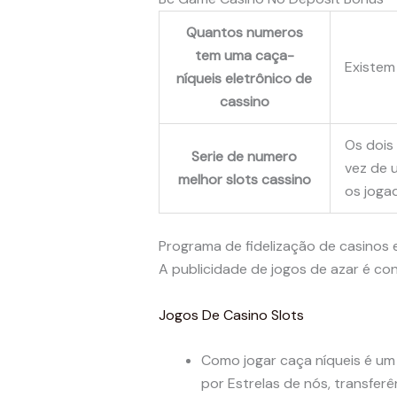
Quantos numeros
tem uma caça-
Existem
níqueis eletrônico de
cassino
Os dois
Serie de numero
vez de 
melhor slots cassino
os joga
Programa de fidelização de casinos e
A publicidade de jogos de azar é co
Jogos De Casino Slots
Como jogar caça níqueis é um
por Estrelas de nós, transferê