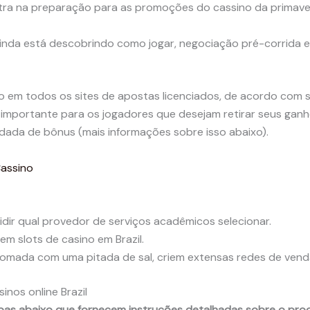
ra na preparação para as promoções do cassino da primaver
nda está descobrindo como jogar, negociação pré-corrida e
to em todos os sites de apostas licenciados, de acordo com
e importante para os jogadores que desejam retirar seus gan
dada de bônus (mais informações sobre isso abaixo).
Cassino
dir qual provedor de serviços acadêmicos selecionar.
m slots de casino em Brazil.
i tomada com uma pitada de sal, criem extensas redes de vend
inos online Brazil
pas abaixo que fornecem instruções detalhadas sobre o proc