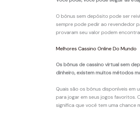
O bônus sem depósito pode ser reivi
sempre pode pedir ao revendedor par
provaram seu valor podem encontrar
Melhores Cassino Online Do Mundo
Os bônus de cassino virtual sem dep
dinheiro, existem muitos métodos 
Quais são os bônus disponíveis em 
para jogar em seus jogos favoritos. 
significa que você tem uma chance m