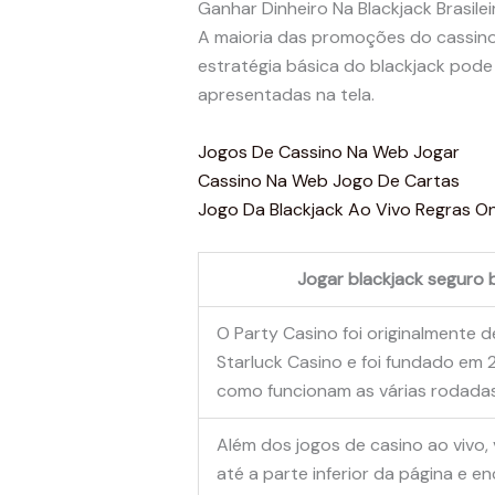
Ganhar Dinheiro Na Blackjack Brasile
A maioria das promoções do cassino 
estratégia básica do blackjack pode 
apresentadas na tela.
Jogos De Cassino Na Web Jogar
Cassino Na Web Jogo De Cartas
Jogo Da Blackjack Ao Vivo Regras On
Jogar blackjack seguro b
O Party Casino foi originalmente
Starluck Casino e foi fundado em
como funcionam as várias rodada
Além dos jogos de casino ao vivo,
até a parte inferior da página e e