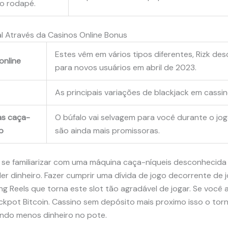
o rodapé.
l Através da Casinos Online Bonus
Estes vêm em vários tipos diferentes, Rizk d
online
para novos usuários em abril de 2023.
As principais variações de blackjack em cassin
as caça-
O búfalo vai selvagem para você durante o jog
b
são ainda mais promissoras.
r se familiarizar com uma máquina caça-níqueis desconhecid
er dinheiro. Fazer cumprir uma dívida de jogo decorrente de j
g Reels que torna este slot tão agradável de jogar. Se você 
ackpot Bitcoin. Cassino sem depósito mais proximo isso o to
ando menos dinheiro no pote.