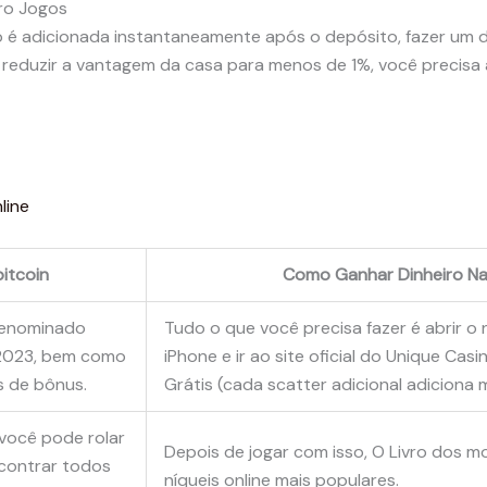
iro Jogos
é adicionada instantaneamente após o depósito, fazer um dep
reduzir a vantagem da casa para menos de 1%, você precisa ab
line
itcoin
Como Ganhar Dinheiro Na B
 denominado
Tudo o que você precisa fazer é abrir o
 2023, bem como
iPhone e ir ao site oficial do Unique Ca
s de bônus.
Grátis (cada scatter adicional adiciona 
 você pode rolar
Depois de jogar com isso, O Livro dos 
ncontrar todos
níqueis online mais populares.