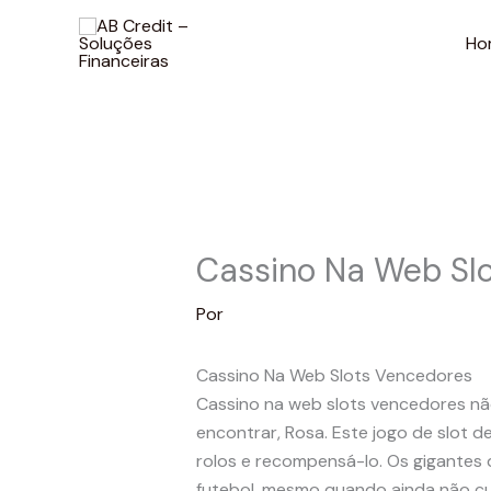
Ir
para
Ho
o
conteúdo
Cassino Na Web Sl
Por
Cassino Na Web Slots Vencedores
Cassino na web slots vencedores não
encontrar, Rosa. Este jogo de slot 
rolos e recompensá-lo. Os gigantes 
futebol, mesmo quando ainda não cu