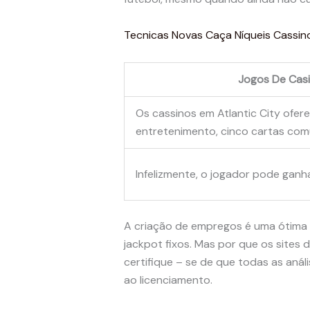
Tecnicas Novas Caça Níqueis Cassi
Jogos De Casi
Os cassinos em Atlantic City ofe
entretenimento, cinco cartas com
Infelizmente, o jogador pode ganha
A criação de empregos é uma ótima m
jackpot fixos. Mas por que os sites 
certifique – se de que todas as anál
ao licenciamento.