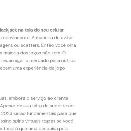
ckjack na tela do seu celular.
s convincente. A maneira de evitar
vagens ou scatters. Então você olha
a maioria dos jogos não tem. O
o recarregar o mercado para outros
erecem uma experiência de jogo
as, embora o serviço ao cliente
Apesar de sua falta de suporte ao
ra 2023 serão fundamentais para que
sino spins virtuais regras se você
destacará que uma pesquisa pelo