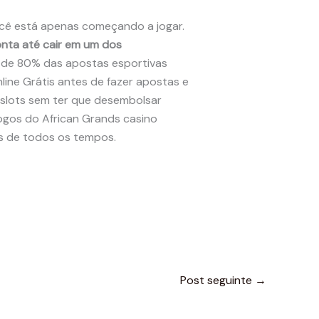
você está apenas começando a jogar.
onta até cair em um dos
a de 80% das apostas esportivas
nline Grátis antes de fazer apostas e
 slots sem ter que desembolsar
 jogos do African Grands casino
es de todos os tempos.
Post seguinte
→