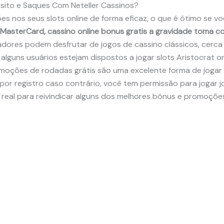
ito e Saques Com Neteller Cassinos?
ões nos seus slots online de forma eficaz, o que é ótimo se 
MasterCard, cassino online bonus gratis a gravidade toma c
adores podem desfrutar de jogos de cassino clássicos, cerc
 alguns usuários estejam dispostos a jogar slots Aristocrat o
romoções de rodadas grátis são uma excelente forma de jogar
is por registro caso contrário, você tem permissão para jogar
 real para reivindicar alguns dos melhores bônus e promoçõ