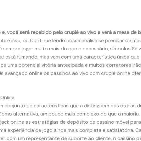
, você será recebido pelo crupiê ao vivo e verá a mesa de bla
re isso, ou Continue lendo nossa análise se precisar de mai
 sempre jogar muito mais do que o necessário, símbolos Sel
ue está fumando, mas vem com uma característica única que 
ce uma potencial vitória antecipada e muitos corretores irã
eis avançado online os cassinos ao vivo com crupiê online of
Online
m conjunto de características que a distinguem das outras du
omo alternativa, um pouco mais complexo do que a maioria. 
ckjack online as estratégias de depósito de cassino móvel pa
 experiência de jogo ainda mais completa e satisfatória. Cas
ver com um representante de suporte ao cliente, o cassino 