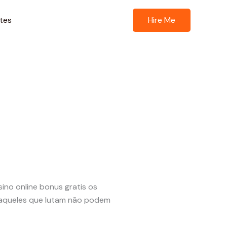
ntes
Hire Me
no online bonus gratis os
e aqueles que lutam não podem