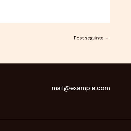
Post seguinte
→
mail@example.com