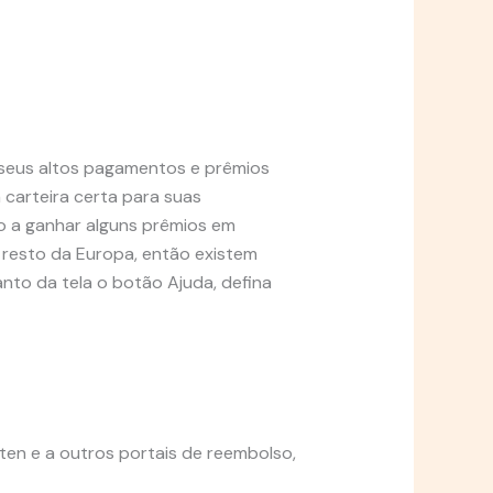
r seus altos pagamentos e prêmios
carteira certa para suas
o a ganhar alguns prêmios em
 resto da Europa, então existem
anto da tela o botão Ajuda, defina
en e a outros portais de reembolso,