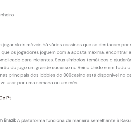
inheiro
o jogar slots móveis há vários cassinos que se destacam po
 que os jogadores joguem com a aposta máxima, encontrar a 
plicado para iniciantes. Seus símbolos temáticos o ajudarã
farão do jogo um grande sucesso no Reino Unido e em todo o
inas principais dos lobbies do 888casino está disponível no c
deve usar por uma semana ou um mês.
 De Pt
 Brazil:
A plataforma funciona de maneira semelhante à Rakut