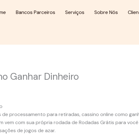
me
Bancos Parceiros
Serviços
Sobre Nós
Clie
o Ganhar Dinheiro
o
de processamento para retiradas, cassino online como ganha
ém vem com sua própria rodada de Rodadas Grátis para você 
sações de jogos de azar.