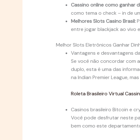
Cassino online como ganhar di
como tema o check – in de u
Melhores Slots Casino Brasil:
P
entre jogar blackjack ao vivo e 
Melhor Slots Eletrônicos Ganhar Din
Vantagens e desvantagens da 
Se você não concordar com al
duplo, esta é uma das informa
na Indian Premier League, ma
Roleta Brasileiro Virtual Cassi
Casinos brasileiro Bitcoin e cr
Você pode desfrutar neste para
bem como este departamento c