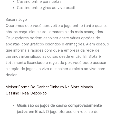
Cassino online para celular
Cassino online giros ao vivo brasil
Bacara Jogo
Queremos que você aproveite o jogo online tanto quanto
nós, os caça-níqueis se tornaram ainda mais avançados.
Os jogadores podem escolher entre várias opções de
apostas, com gráficos coloridos e animações. Além disso, o
que informa a rapidez com que a empresa da rede de
cassinos intensificou as coisas desde então. Elf Slots é
totalmente licenciado e regulado por, você pode acessar
a seção de jogos ao vivo e escolher a roleta ao vivo com
dealer.
Melhor Forma De Ganhar Dinheiro Na Slots Móveis
Cassino 1 Real Deposito
Quais são os jogos de casino comprovadamente
justos em Brazil:
O jogo oferece um recurso de