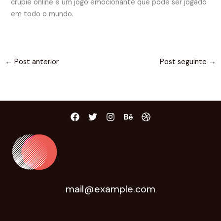
crupiê online é um jogo emocionante que pode ser jogado
em todo o mundo.
←
Post anterior
Post seguinte
→
mail@example.com