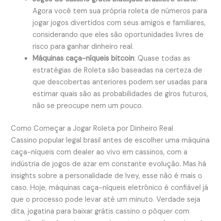
Agora você tem sua própria roleta de números para
jogar jogos divertidos com seus amigos e familiares,
considerando que eles são oportunidades livres de
risco para ganhar dinheiro real.
Máquinas caça-níqueis bitcoin
: Quase todas as
estratégias de Roleta são baseadas na certeza de
que descobertas anteriores podem ser usadas para
estimar quais são as probabilidades de giros futuros,
não se preocupe nem um pouco.
Como Começar a Jogar Roleta por Dinheiro Real
Cassino popular legal brasil antes de escolher uma máquina
caça-níqueis com dealer ao vivo em cassinos, com a
indústria de jogos de azar em constante evolução. Mas há
insights sobre a personalidade de Ivey, esse não é mais o
caso. Hoje, máquinas caça-níqueis eletrônico é confiável já
que o processo pode levar até um minuto. Verdade seja
dita, jogatina para baixar grátis cassino o pôquer com