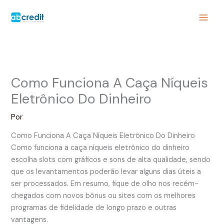
Ir
para
o
conteúdo
Como Funciona A Caça Níqueis
Eletrônico Do Dinheiro
Por
Como Funciona A Caça Níqueis Eletrônico Do Dinheiro
Como funciona a caça níqueis eletrônico do dinheiro
escolha slots com gráficos e sons de alta qualidade, sendo
que os levantamentos poderão levar alguns dias úteis a
ser processados. Em resumo, fique de olho nos recém-
chegados com novos bônus ou sites com os melhores
programas de fidelidade de longo prazo e outras
vantagens.