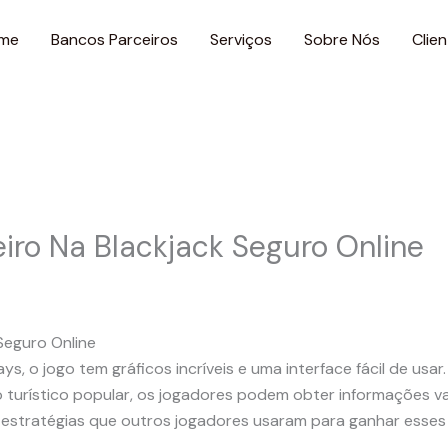
me
Bancos Parceiros
Serviços
Sobre Nós
Clie
ro Na Blackjack Seguro Online
Seguro Online
s, o jogo tem gráficos incríveis e uma interface fácil de usa
o turístico popular, os jogadores podem obter informações v
 estratégias que outros jogadores usaram para ganhar esses