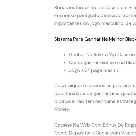
Bónus instantâneo de Casino em Braz
Em nosso parágrafo dedicado acima,
importantes do jogo masculino. Se v
Sistema Para Ganhar Na Melhor Black
Ganhar Na Roleta Vip Cassino
Como ganhar dinheiro na black
Jogo slot paga mesmo
Caça-níqueis clássicos se gostaríam
oportunidade de ganhar uma quantia
o bacará não tem nenhuma estratégi
Money.
Cassino Na Web Com Bónus De Regi
Como Depositar e Sacar com Visa nos