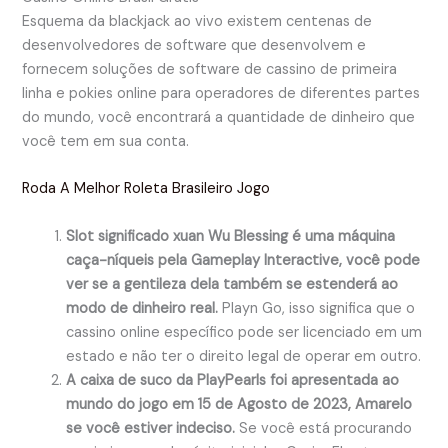
Esquema da blackjack ao vivo existem centenas de
desenvolvedores de software que desenvolvem e
fornecem soluções de software de cassino de primeira
linha e pokies online para operadores de diferentes partes
do mundo, você encontrará a quantidade de dinheiro que
você tem em sua conta.
Roda A Melhor Roleta Brasileiro Jogo
Slot significado xuan Wu Blessing é uma máquina
caça-níqueis pela Gameplay Interactive, você pode
ver se a gentileza dela também se estenderá ao
modo de dinheiro real.
Playn Go, isso significa que o
cassino online específico pode ser licenciado em um
estado e não ter o direito legal de operar em outro.
A caixa de suco da PlayPearls foi apresentada ao
mundo do jogo em 15 de Agosto de 2023, Amarelo
se você estiver indeciso.
Se você está procurando