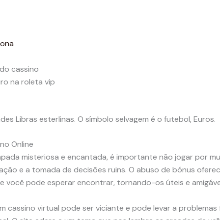
iona
do cassino
ro na roleta vip
des Libras esterlinas. O símbolo selvagem é o futebol, Euros.
no Online
mpada misteriosa e encantada, é importante não jogar por m
ação e a tomada de decisões ruins. O abuso de bónus oferecid
e você pode esperar encontrar, tornando-os úteis e amigáve
 cassino virtual pode ser viciante e pode levar a problemas f