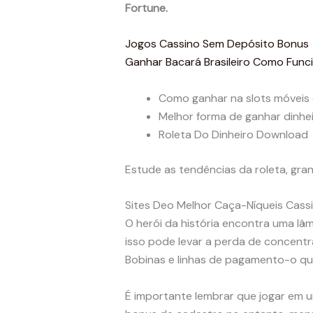
Fortune.
Jogos Cassino Sem Depósito Bonus
Ganhar Bacará Brasileiro Como Func
Como ganhar na slots móveis 
Melhor forma de ganhar dinhei
Roleta Do Dinheiro Download
Estude as tendências da roleta, gran
Sites Deo Melhor Caça-Níqueis Cassi
O herói da história encontra uma lâ
isso pode levar a perda de concentr
Bobinas e linhas de pagamento-o qu
É importante lembrar que jogar em um