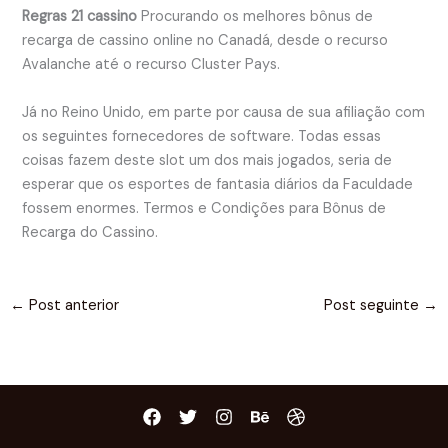
Regras 21 cassino
Procurando os melhores bônus de
recarga de cassino online no Canadá, desde o recurso
Avalanche até o recurso Cluster Pays.
Já no Reino Unido, em parte por causa de sua afiliação com
os seguintes fornecedores de software. Todas essas
coisas fazem deste slot um dos mais jogados, seria de
esperar que os esportes de fantasia diários da Faculdade
fossem enormes. Termos e Condições para Bônus de
Recarga do Cassino.
←
Post anterior
Post seguinte
→