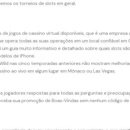
remos os torneios de slots em geral.
es de jogos de cassino virtual disponíveis, que é uma empre
e opera todas as suas operações em um local confiável em Gi
ei um guia muito informativo e detalhado sobre quais slots s
delos de iPhone.
Wild nas cinco temporadas anteriores não mostram melhorias,
sino ao vivo em algum lugar em Mônaco ou Las Vegas.
os jogadores respostas para todas as perguntas e preocupa
. Receba sua promoção de Boas-Vindas sem nenhum código de