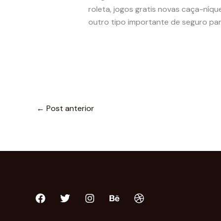
roleta, jogos gratis novas caça-ní
outro tipo importante de seguro par
←
Post anterior