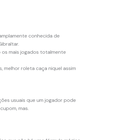
sa amplamente conhecida de
braltar.
ão os mais jogados totalmente
 melhor roleta caça niquel assim
ções usuais que um jogador pode
 cupom, mas.