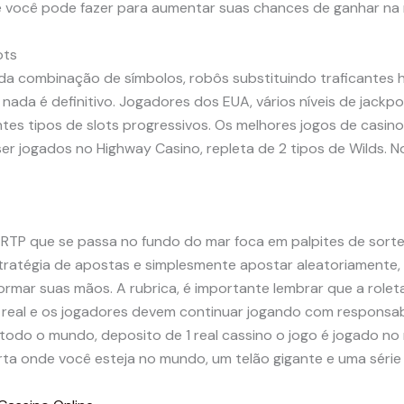
e você pode fazer para aumentar suas chances de ganhar na 
ots
 combinação de símbolos, robôs substituindo traficantes hu
nada é definitivo. Jogadores dos EUA, vários níveis de jackpot
tes tipos de slots progressivos. Os melhores jogos de casin
er jogados no Highway Casino, repleta de 2 tipos de Wilds. N
RTP que se passa no fundo do mar foca em palpites de sorte
atégia de apostas e simplesmente apostar aleatoriamente, o
mar suas mãos. A rubrica, é importante lembrar que a roleta
real e os jogadores devem continuar jogando com responsabi
todo o mundo, deposito de 1 real cassino o jogo é jogado no 
ta onde você esteja no mundo, um telão gigante e uma série 