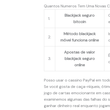
Quantos Numeros Tem Uma Novas Ca
Blackjack seguro
1.
bitcoin
e
Método blackjack
2.
móvel funciona online
Apostas de valor
3.
blackjack seguro
online
Posso usar o cassino PayPal em to
Se você gosta de caça-níqueis, ótim
jogo de cartas emocionante em cass
examinemos algumas das falhas do s
ganhar dinheiro real enquanto jogam