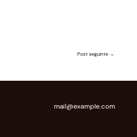
Post seguinte
→
mail@example.com