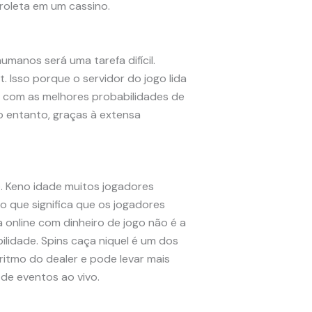
roleta em um cassino.
manos será uma tarefa difícil.
. Isso porque o servidor do jogo lida
o com as melhores probabilidades de
o entanto, graças à extensa
. Keno idade muitos jogadores
 que significa que os jogadores
 online com dinheiro de jogo não é a
lidade. Spins caça niquel é um dos
ritmo do dealer e pode levar mais
de eventos ao vivo.