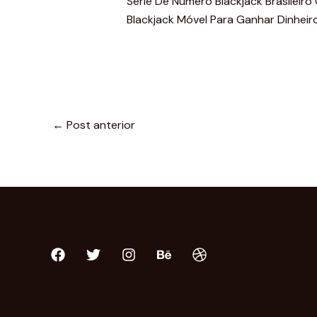
Serie De Numero Blackjack Brasileiro
Blackjack Móvel Para Ganhar Dinheir
←
Post anterior