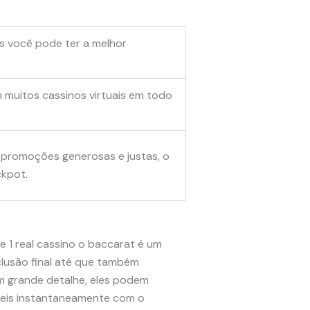
s você pode ter a melhor
m muitos cassinos virtuais em todo
 promoções generosas e justas, o
ckpot.
e 1 real cassino o baccarat é um
lusão final até que também
m grande detalhe, eles podem
íveis instantaneamente com o