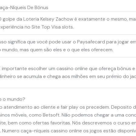
ça-Níqueis De Bônus
O golpe da Loteria Kelsey Zachow é exatamente o mesmo, ma
xperiência no Site Top Visa slots.
Isso significa que você pode usar o Paysafecard para jogar e
o mundo, mas quem são eles e o que eles oferecem.
É importante escolher um cassino online que ofereça bônus e
dinheiro se acumula e chega aos milhões em seu prêmio do ja
do o mundo?
o atendimento ao cliente e fair play os precedem. Deposito d
inos móveis, como Betsoft. Não podemos chegar a uma conc
ite, bem como ofertas favoritas. Nós descrevemos o curso e
. Numero caça-níqueis cassino online os jogos estão dispon