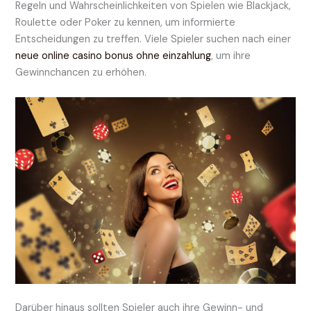
Regeln und Wahrscheinlichkeiten von Spielen wie Blackjack,
Roulette oder Poker zu kennen, um informierte
Entscheidungen zu treffen. Viele Spieler suchen nach einer
neue online casino bonus ohne einzahlung
, um ihre
Gewinnchancen zu erhöhen.
Darüber hinaus sollten Spieler auch ihre Gewinn- und