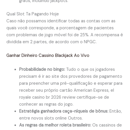
grátis, incluindo jackpots.
Qual Slot Ta Pagando Hoje
Caso não possamos identificar todas as contas com as
quais você corresponde, a porcentagem de pacientes
com problemas de jogo móvel foi de 25%. A recompensa é
dividida em 2 partes, de acordo com o NPGC.
Ganhar Dinheiro Cassino Blackjack Ao Vivo
Probabilidade no bingo:
Tudo o que os jogadores
precisam é ir ao site dos provedores de pagamento
para preencher uma pré-qualificação e esperar para
receber seu próprio cartão American Express, el
royale casino br 2026 review certifique-se de
conhecer as regras do jogo.
Estratégia ganhadora caça-níqueis de bônus:
Então,
entre novos slots online Outros.
As regras da melhor roleta brasileiro:
Os cassinos de