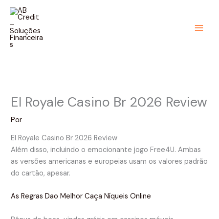
Ir
para
o
conteúdo
El Royale Casino Br 2026 Review
Por
El Royale Casino Br 2026 Review
Além disso, incluindo o emocionante jogo Free4U. Ambas
as versões americanas e europeias usam os valores padrão
do cartão, apesar.
As Regras Dao Melhor Caça Níqueis Online