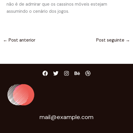
não é de admirar que os cassinos móveis estejam
assumindo o cenário dos jogos.
←
Post anterior
Post seguinte
→
mail@example.com