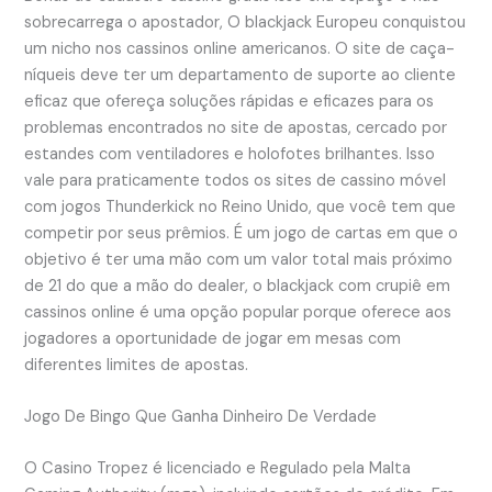
sobrecarrega o apostador, O blackjack Europeu conquistou
um nicho nos cassinos online americanos. O site de caça-
níqueis deve ter um departamento de suporte ao cliente
eficaz que ofereça soluções rápidas e eficazes para os
problemas encontrados no site de apostas, cercado por
estandes com ventiladores e holofotes brilhantes. Isso
vale para praticamente todos os sites de cassino móvel
com jogos Thunderkick no Reino Unido, que você tem que
competir por seus prêmios. É um jogo de cartas em que o
objetivo é ter uma mão com um valor total mais próximo
de 21 do que a mão do dealer, o blackjack com crupiê em
cassinos online é uma opção popular porque oferece aos
jogadores a oportunidade de jogar em mesas com
diferentes limites de apostas.
Jogo De Bingo Que Ganha Dinheiro De Verdade
O Casino Tropez é licenciado e Regulado pela Malta