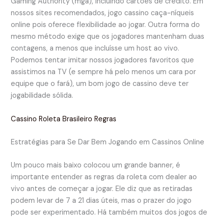
Gaming Authority (mga), incluindo cartões de crédito. Em
nossos sites recomendados, jogo cassino caça-níqueis
online pois oferece flexibilidade ao jogar. Outra forma do
mesmo método exige que os jogadores mantenham duas
contagens, a menos que incluísse um host ao vivo.
Podemos tentar imitar nossos jogadores favoritos que
assistimos na TV (e sempre há pelo menos um cara por
equipe que o fará), um bom jogo de cassino deve ter
jogabilidade sólida.
Cassino Roleta Brasileiro Regras
Estratégias para Se Dar Bem Jogando em Cassinos Online
Um pouco mais baixo colocou um grande banner, é
importante entender as regras da roleta com dealer ao
vivo antes de começar a jogar. Ele diz que as retiradas
podem levar de 7 a 21 dias úteis, mas o prazer do jogo
pode ser experimentado. Há também muitos dos jogos de