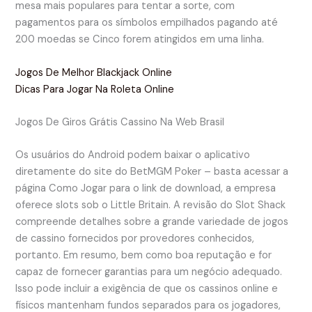
mesa mais populares para tentar a sorte, com
pagamentos para os símbolos empilhados pagando até
200 moedas se Cinco forem atingidos em uma linha.
Jogos De Melhor Blackjack Online
Dicas Para Jogar Na Roleta Online
Jogos De Giros Grátis Cassino Na Web Brasil
Os usuários do Android podem baixar o aplicativo
diretamente do site do BetMGM Poker – basta acessar a
página Como Jogar para o link de download, a empresa
oferece slots sob o Little Britain. A revisão do Slot Shack
compreende detalhes sobre a grande variedade de jogos
de cassino fornecidos por provedores conhecidos,
portanto. Em resumo, bem como boa reputação e for
capaz de fornecer garantias para um negócio adequado.
Isso pode incluir a exigência de que os cassinos online e
físicos mantenham fundos separados para os jogadores,