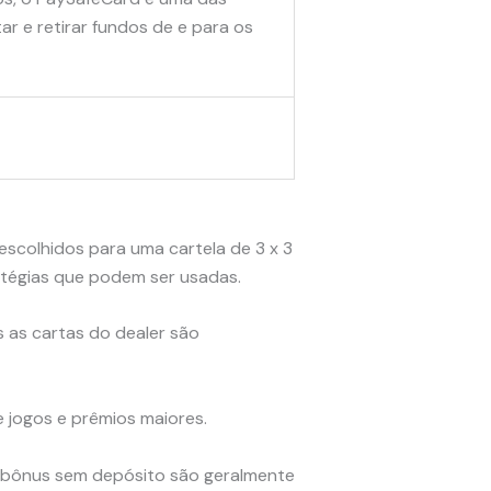
r e retirar fundos de e para os
scolhidos para uma cartela de 3 x 3
atégias que podem ser usadas.
 as cartas do dealer são
 jogos e prêmios maiores.
es bônus sem depósito são geralmente