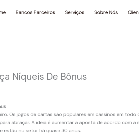
me
Bancos Parceiros
Serviços
Sobre Nós
Clie
ça Níqueis De Bônus
nus
eiro. Os jogos de cartas são populares em cassinos em todo 
ara abraçar. A ideia é aumentar a aposta de acordo com a s
e estão no setor há quase 30 anos.