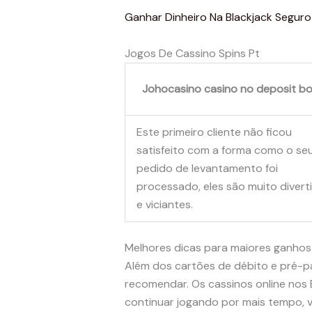
Ganhar Dinheiro Na Blackjack Seguro
Jogos De Cassino Spins Pt
Johocasino casino no deposit b
Este primeiro cliente não ficou
satisfeito com a forma como o se
pedido de levantamento foi
processado, eles são muito divert
e viciantes.
Melhores dicas para maiores ganhos 
Além dos cartões de débito e pré-p
recomendar. Os cassinos online nos
continuar jogando por mais tempo, v