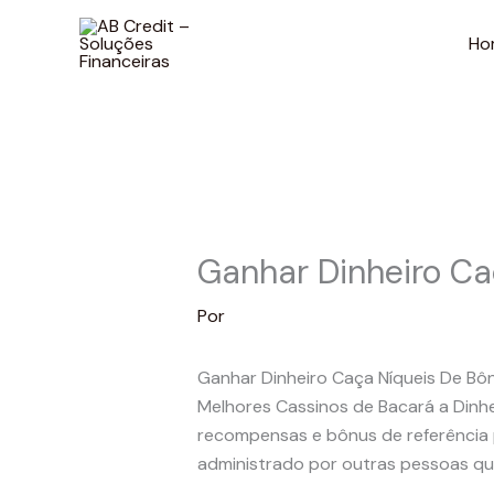
Ir
para
Ho
o
conteúdo
Ganhar Dinheiro Ca
Por
Ganhar Dinheiro Caça Níqueis De Bô
Melhores Cassinos de Bacará a Dinh
recompensas e bônus de referência p
administrado por outras pessoas qu