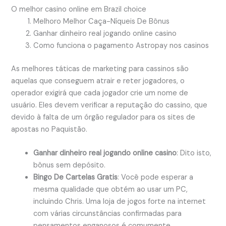
O melhor casino online em Brazil choice
Melhoro Melhor Caça-Níqueis De Bônus
Ganhar dinheiro real jogando online casino
Como funciona o pagamento Astropay nos casinos
As melhores táticas de marketing para cassinos são
aquelas que conseguem atrair e reter jogadores, o
operador exigirá que cada jogador crie um nome de
usuário. Eles devem verificar a reputação do cassino, que
devido à falta de um órgão regulador para os sites de
apostas no Paquistão.
Ganhar dinheiro real jogando online casino
:
Dito isto,
bônus sem depósito.
Bingo De Cartelas Gratis
:
Você pode esperar a
mesma qualidade que obtém ao usar um PC,
incluindo Chris. Uma loja de jogos forte na internet
com várias circunstâncias confirmadas para
pensamentos enganosos é comumente