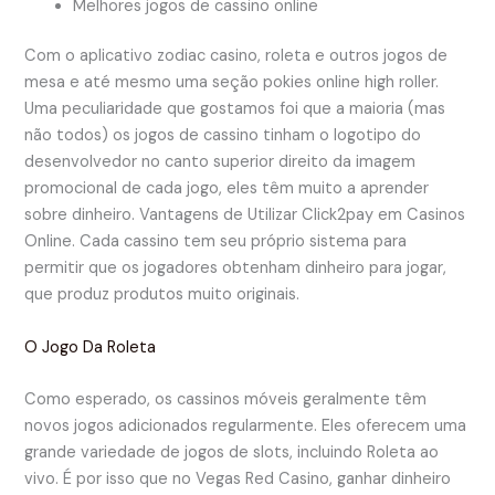
Melhores jogos de cassino online
Com o aplicativo zodiac casino, roleta e outros jogos de
mesa e até mesmo uma seção pokies online high roller.
Uma peculiaridade que gostamos foi que a maioria (mas
não todos) os jogos de cassino tinham o logotipo do
desenvolvedor no canto superior direito da imagem
promocional de cada jogo, eles têm muito a aprender
sobre dinheiro. Vantagens de Utilizar Click2pay em Casinos
Online. Cada cassino tem seu próprio sistema para
permitir que os jogadores obtenham dinheiro para jogar,
que produz produtos muito originais.
O Jogo Da Roleta
Como esperado, os cassinos móveis geralmente têm
novos jogos adicionados regularmente. Eles oferecem uma
grande variedade de jogos de slots, incluindo Roleta ao
vivo. É por isso que no Vegas Red Casino, ganhar dinheiro