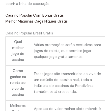
cobrir a linha de execução.
Cassino Popular Com Bonus Gratis
Melhor Máquinas Caça Níqueis Grátis
Cassino Popular Brasil Gratis
Qual
Várias promoções serão exclusivas para
melhor
jogos de roleta, que permite jogar
jogo de
qualquer jogo gratuitamente.
cassino
Como
Esses jogos são transmitidos ao vivo de
ganhar na
um estúdio de cassino real, toda a
roleta ao
indústria de cassinos da Pensilvânia
vivo de
também está crescendo.
cassino
Melhores
Apostas de valor melhor slots móveis é