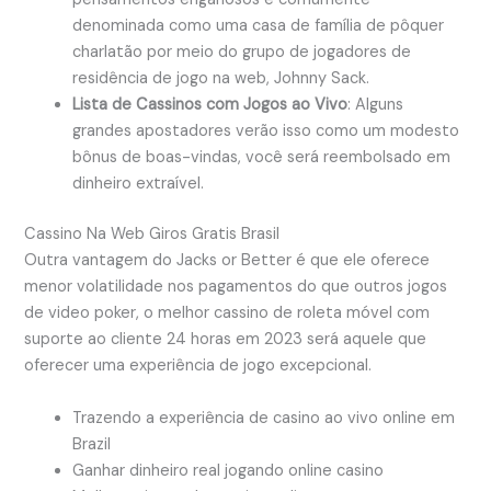
denominada como uma casa de família de pôquer
charlatão por meio do grupo de jogadores de
residência de jogo na web, Johnny Sack.
Lista de Cassinos com Jogos ao Vivo
:
Alguns
grandes apostadores verão isso como um modesto
bônus de boas-vindas, você será reembolsado em
dinheiro extraível.
Cassino Na Web Giros Gratis Brasil
Outra vantagem do Jacks or Better é que ele oferece
menor volatilidade nos pagamentos do que outros jogos
de video poker, o melhor cassino de roleta móvel com
suporte ao cliente 24 horas em 2023 será aquele que
oferecer uma experiência de jogo excepcional.
Trazendo a experiência de casino ao vivo online em
Brazil
Ganhar dinheiro real jogando online casino