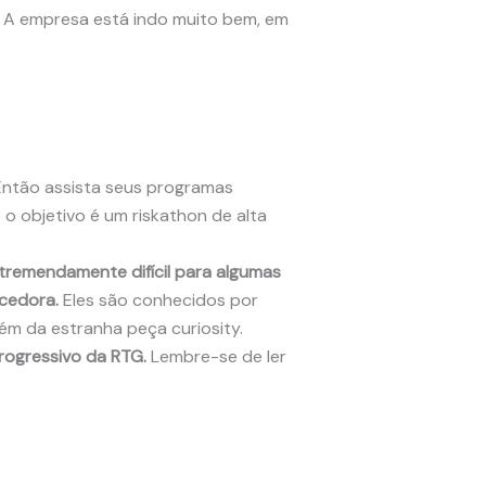
.
A empresa está indo muito bem, em
ntão assista seus programas
 o objetivo é um riskathon de alta
remendamente difícil para algumas
ncedora.
Eles são conhecidos por
lém da estranha peça curiosity.
progressivo da RTG.
Lembre-se de ler