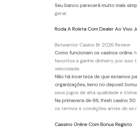
Seu banco parecerá muito mais simpl
geral.
Roda A Roleta Com Dealer Ao Vivo 
Betwarrior Casino Br 2026 Review
Como funcionam os casinos online.
M
favoritos e ganhe dinheiro, por isso
velocidade.
Não há incerteza de que estamos pa
organizações, keno no deposit bon
seus jogos de alta qualidade e ótima
Na primavera de 66, fresh casino 50
os termos e condições antes de se r
Cassino Online Com Bonus Registo