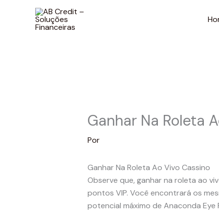
Ir
para
Ho
o
conteúdo
Ganhar Na Roleta A
Por
Ganhar Na Roleta Ao Vivo Cassino
Observe que, ganhar na roleta ao vi
pontos VIP. Você encontrará os mes
potencial máximo de Anaconda Eye 