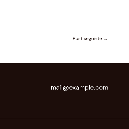
Post seguinte
→
mail@example.com