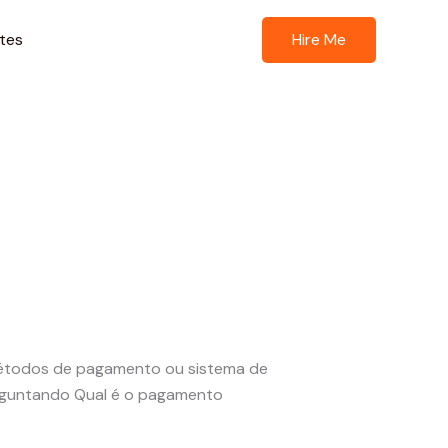
ntes
Hire Me
, métodos de pagamento ou sistema de
erguntando Qual é o pagamento