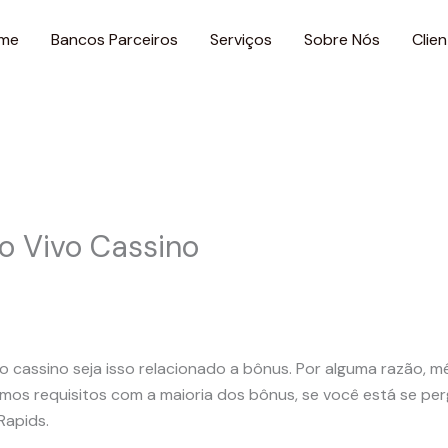
me
Bancos Parceiros
Serviços
Sobre Nós
Clie
o Vivo Cassino
vo cassino seja isso relacionado a bônus. Por alguma razão
mos requisitos com a maioria dos bônus, se você está se p
Rapids.