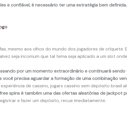
es e confiável, é necessário ter uma estratégia bem definida
Jogo
as, mesmo aos olhos do mundo dos jogadores de críquete. E
 talvez seja incomum que tal tema seja aplicado a um slot onde
ssando por um momento extraordinário e continuará sendo t
us você precisa aguardar a formação de uma combinação ve
 experiência de cassino, jogars cassino sem depósito brasil a
 free spins é também uma das ofertas aleatórias de jackpot 
egistrar e fazer um depósito, recue imediatamente.