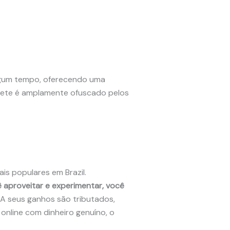
lgum tempo, oferecendo uma
inete é amplamente ofuscado pelos
is populares em Brazil.
ê aproveitar e experimentar, você
A seus ganhos são tributados,
nline com dinheiro genuíno, o