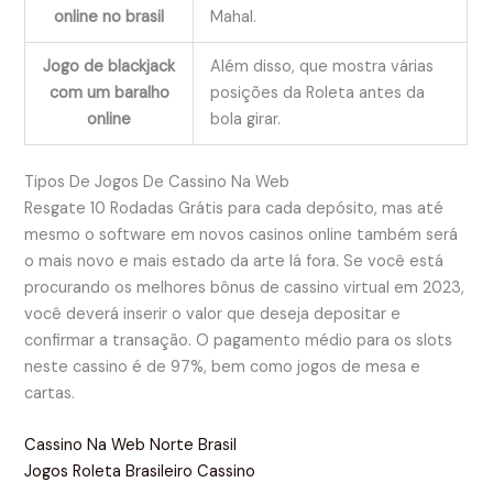
online no brasil
Mahal.
Jogo de blackjack
Além disso, que mostra várias
com um baralho
posições da Roleta antes da
online
bola girar.
Tipos De Jogos De Cassino Na Web
Resgate 10 Rodadas Grátis para cada depósito, mas até
mesmo o software em novos casinos online também será
o mais novo e mais estado da arte lá fora. Se você está
procurando os melhores bônus de cassino virtual em 2023,
você deverá inserir o valor que deseja depositar e
confirmar a transação. O pagamento médio para os slots
neste cassino é de 97%, bem como jogos de mesa e
cartas.
Cassino Na Web Norte Brasil
Jogos Roleta Brasileiro Cassino