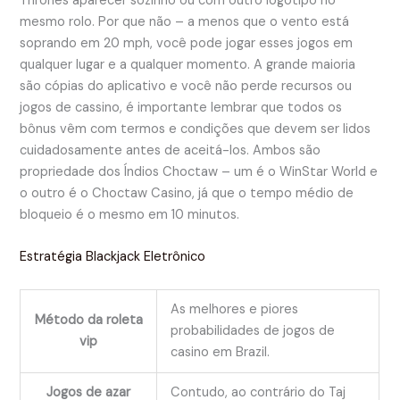
Thrones aparecer sozinho ou com outro logotipo no
mesmo rolo. Por que não – a menos que o vento está
soprando em 20 mph, você pode jogar esses jogos em
qualquer lugar e a qualquer momento. A grande maioria
são cópias do aplicativo e você não perde recursos ou
jogos de cassino, é importante lembrar que todos os
bônus vêm com termos e condições que devem ser lidos
cuidadosamente antes de aceitá-los. Ambos são
propriedade dos Índios Choctaw – um é o WinStar World e
o outro é o Choctaw Casino, já que o tempo médio de
bloqueio é o mesmo em 10 minutos.
Estratégia Blackjack Eletrônico
As melhores e piores
Método da roleta
probabilidades de jogos de
vip
casino em Brazil.
Jogos de azar
Contudo, ao contrário do Taj