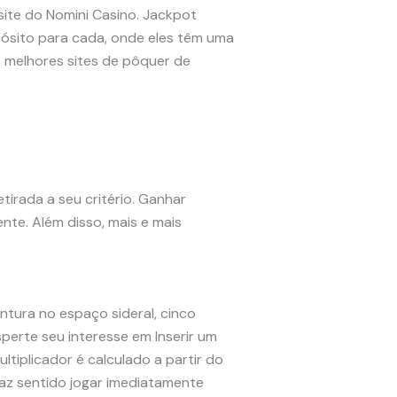
site do Nomini Casino. Jackpot
pósito para cada, onde eles têm uma
s melhores sites de pôquer de
irada a seu critério. Ganhar
nte. Além disso, mais e mais
tura no espaço sideral, cinco
perte seu interesse em Inserir um
ltiplicador é calculado a partir do
faz sentido jogar imediatamente