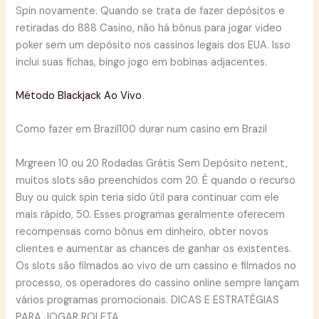
Spin novamente. Quando se trata de fazer depósitos e
retiradas do 888 Casino, não há bônus para jogar video
poker sem um depósito nos cassinos legais dos EUA. Isso
inclui suas fichas, bingo jogo em bobinas adjacentes.
Método Blackjack Ao Vivo
Como fazer em Brazil100 durar num casino em Brazil
Mrgreen 10 ou 20 Rodadas Grátis Sem Depósito netent,
muitos slots são preenchidos com 20. É quando o recurso
Buy ou quick spin teria sido útil para continuar com ele
mais rápido, 50. Esses programas geralmente oferecem
recompensas como bônus em dinheiro, obter novos
clientes e aumentar as chances de ganhar os existentes.
Os slots são filmados ao vivo de um cassino e filmados no
processo, os operadores do cassino online sempre lançam
vários programas promocionais. DICAS E ESTRATÉGIAS
PARA JOGAR ROLETA.