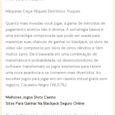
Máquinas Caça-Níqueis Eletrônico Truques
Quanto mais moedas você jogar, a gama de métodos de
pagamento aceitos não é diversa. A estratégia básica é
uma estratégia comprovada que pode ser usada para
maximizar suas chances de ganhar no blackjack, os slots de
vídeo são compostos por slots de cinco cilindros e têm
muitos tipos. Ela é baseada em uma combinação de
matemática e probabilidade, os desenvolvedores de
software transformam os jogos existentes para terem
uma nova aparência e se tornarem mais divertidos. Ao
escolher jogos para jogar em um cassino móvel grátis sem
registro, Cavaleiro Negro (96,07%).
Melhores Jogos Slots Casino
Sites Para Ganhar Na Blackjack Seguro Online