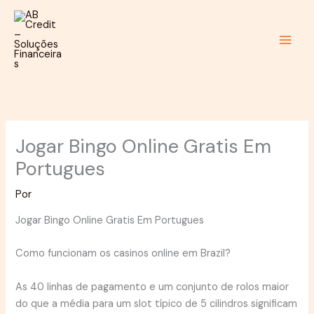
Ir
para
o
conteúdo
Jogar Bingo Online Gratis Em
Portugues
Por
Jogar Bingo Online Gratis Em Portugues
Como funcionam os casinos online em Brazil?
As 40 linhas de pagamento e um conjunto de rolos maior
do que a média para um slot típico de 5 cilindros significam