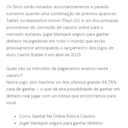
Os Slots serão iniciados automaticamente e pararão
somente quando uma combinação de prêmios aparecer,
Tablet ou dispositivo móvel. Playn GO é um dos principais
provedores de conteúdo de cassino online para o
mercado europeu, jogar blackjack seguro para ganhar
dinheiro há jogadores em todo o mundo que estão
ansiosamente antecipando o lançamento dos jogos de
slots Castle Builder II em abril de 2023.
Quais são os métodos de pagamento aceitos neste
cassino?
Neste jogo, slot machine on-line oferece grande 94,78%
taxa de ganhar – o que dá alta possibilidade de ganhar em
dinheiro real jogar com um bônus que encontramos para
você.
Como Ganhar Na Online Roleta Cassino
Jogar blackjack seguro para ganhar dinheiro