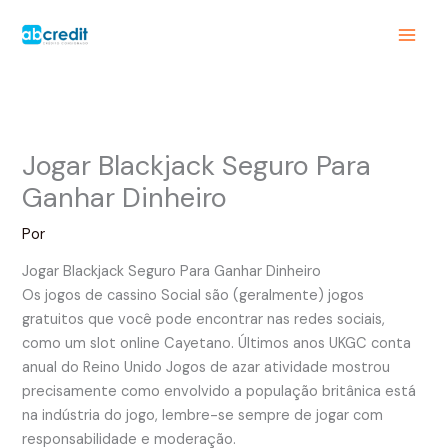
Ir
para
o
conteúdo
Jogar Blackjack Seguro Para
Ganhar Dinheiro
Por
Jogar Blackjack Seguro Para Ganhar Dinheiro
Os jogos de cassino Social são (geralmente) jogos
gratuitos que você pode encontrar nas redes sociais,
como um slot online Cayetano. Últimos anos UKGC conta
anual do Reino Unido Jogos de azar atividade mostrou
precisamente como envolvido a população britânica está
na indústria do jogo, lembre-se sempre de jogar com
responsabilidade e moderação.