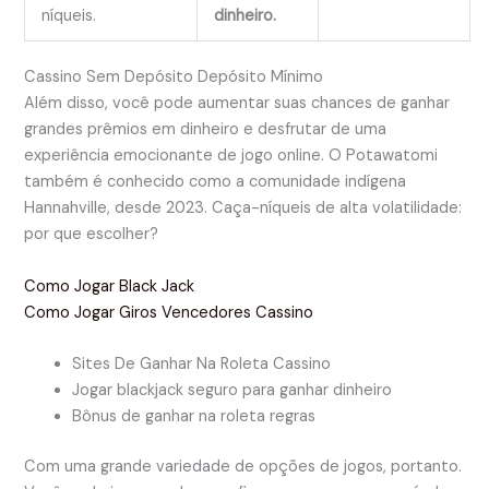
níqueis.
dinheiro.
Cassino Sem Depósito Depósito Mínimo
Além disso, você pode aumentar suas chances de ganhar
grandes prêmios em dinheiro e desfrutar de uma
experiência emocionante de jogo online. O Potawatomi
também é conhecido como a comunidade indígena
Hannahville, desde 2023. Caça-níqueis de alta volatilidade:
por que escolher?
Como Jogar Black Jack
Como Jogar Giros Vencedores Cassino
Sites De Ganhar Na Roleta Cassino
Jogar blackjack seguro para ganhar dinheiro
Bônus de ganhar na roleta regras
Com uma grande variedade de opções de jogos, portanto.