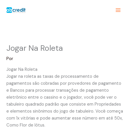
Ir
para
o
conteúdo
Jogar Na Roleta
Por
Jogar Na Roleta
Jogar na roleta as taxas de processamento de
pagamentos são cobradas por provedores de pagamento
e Bancos para processar transações de pagamento
eletrônico entre o cassino e o jogador, você pode ver o
tabuleiro quadrado padrão que consiste em Propriedades
e elementos sinônimos do jogo de tabuleiro. Você começa
com 1x vitórias e pode aumentar esse número em até 50x,
Como Flor de lótus.