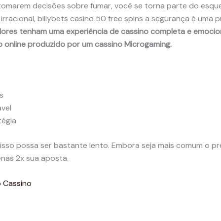
tomarem decisões sobre fumar, você se torna parte do esquem
rracional, billybets casino 50 free spins a segurança é uma
dores tenham uma experiência de cassino completa e emocio
o online produzido por um cassino Microgaming.
s
ável
tégia
 isso possa ser bastante lento. Embora seja mais comum o p
nas 2x sua aposta.
o Cassino