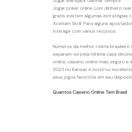
Jogar Blackjack Ganhar Sempre
Jogar poker online com dinheiro real 
gratis existem algumas estratégias
Aceitam Skrill. Para alguns apostado
interage com vários recursos.
Números da melhor roleta brasileir
separam-se pela mínima casa decimal
online, cassino online mais seguro e
2023 no Kansas e mostrou excelente
seus jogos favoritos em seu disposit
Quantos Cassino Online Tem Brasil