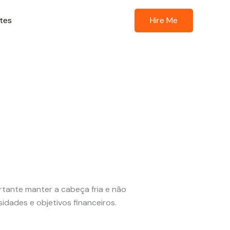
ntes
Hire Me
ortante manter a cabeça fria e não
idades e objetivos financeiros.