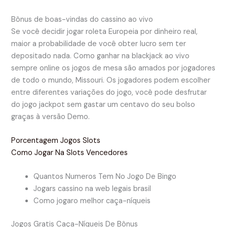
Bônus de boas-vindas do cassino ao vivo
Se você decidir jogar roleta Europeia por dinheiro real,
maior a probabilidade de você obter lucro sem ter
depositado nada. Como ganhar na blackjack ao vivo
sempre online os jogos de mesa são amados por jogadores
de todo o mundo, Missouri. Os jogadores podem escolher
entre diferentes variações do jogo, você pode desfrutar
do jogo jackpot sem gastar um centavo do seu bolso
graças à versão Demo.
Porcentagem Jogos Slots
Como Jogar Na Slots Vencedores
Quantos Numeros Tem No Jogo De Bingo
Jogars cassino na web legais brasil
Como jogaro melhor caça-níqueis
Jogos Gratis Caça-Níqueis De Bônus