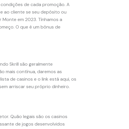
 e condições de cada promoção. A
e ao cliente se seu depósito ou
ter Monte em 2023. Tínhamos a
começo. O que é um bônus de
ndo Skrill são geralmente
ção mais contínua, daremos as
ta de casinos e o link está aqui, os
em arriscar seu próprio dinheiro.
etor. Quão legais são os casinos
essante de jogos desenvolvidos