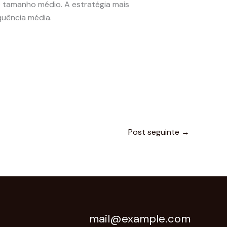
e tamanho médio. A estratégia mais
quência média.
Post seguinte
→
mail@example.com