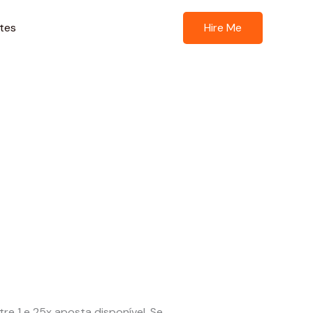
ntes
Hire Me
e 1 e 25x aposta disponível. Se