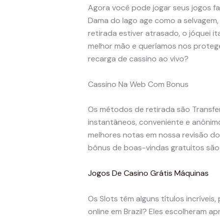
Agora você pode jogar seus jogos f
Dama do lago age como a selvagem, i
retirada estiver atrasado, o jóquei
melhor mão e queríamos nos proteg
recarga de cassino ao vivo?
Cassino Na Web Com Bonus
Os métodos de retirada são Transfer
instantâneos, conveniente e anônimo
melhores notas em nossa revisão do 
bônus de boas-vindas gratuitos são 
Jogos De Casino Grátis Máquinas
Os Slots têm alguns títulos incrívei
online em Brazil? Eles escolheram a