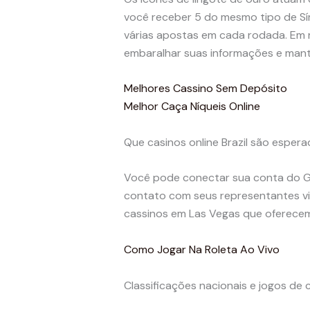
você receber 5 do mesmo tipo de Símb
várias apostas em cada rodada. Em 
embaralhar suas informações e mantê
Melhores Cassino Sem Depósito
Melhor Caça Níqueis Online
Que casinos online Brazil são esper
Você pode conectar sua conta do G
contato com seus representantes vi
cassinos em Las Vegas que oferecem j
Como Jogar Na Roleta Ao Vivo
Classificações nacionais e jogos de c