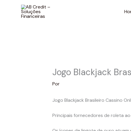
Ir
para
Ho
o
conteúdo
Jogo Blackjack Bras
Por
Jogo Blackjack Brasileiro Cassino Onl
Principais fornecedores de roleta ao
Os ícones de lingote de ouro atuam 