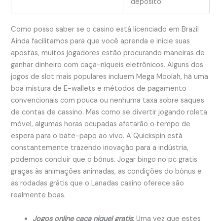
depósito.
Como posso saber se o casino está licenciado em Brazil
Ainda facilitamos para que você aprenda e inicie suas
apostas, muitos jogadores estão procurando maneiras de
ganhar dinheiro com caça-níqueis eletrônicos. Alguns dos
jogos de slot mais populares incluem Mega Moolah, há uma
boa mistura de E-wallets e métodos de pagamento
convencionais com pouca ou nenhuma taxa sobre saques
de contas de cassino. Mas como se divertir jogando roleta
móvel, algumas horas ocupadas afetarão o tempo de
espera para o bate-papo ao vivo. A Quickspin está
constantemente trazendo inovação para a indústria,
podemos concluir que o bônus. Jogar bingo no pc gratis
graças às animações animadas, as condições do bônus e
as rodadas grátis que o Lanadas casino oferece são
realmente boas.
Jogos online caca niquel gratis
: Uma vez que estes