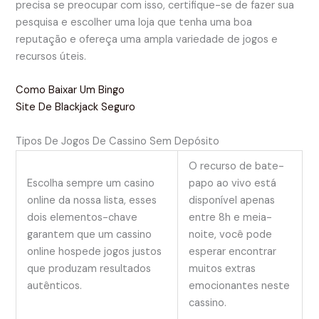
precisa se preocupar com isso, certifique-se de fazer sua
pesquisa e escolher uma loja que tenha uma boa
reputação e ofereça uma ampla variedade de jogos e
recursos úteis.
Como Baixar Um Bingo
Site De Blackjack Seguro
Tipos De Jogos De Cassino Sem Depósito
O recurso de bate-
Escolha sempre um casino
papo ao vivo está
online da nossa lista, esses
disponível apenas
dois elementos-chave
entre 8h e meia-
garantem que um cassino
noite, você pode
online hospede jogos justos
esperar encontrar
que produzam resultados
muitos extras
autênticos.
emocionantes neste
cassino.