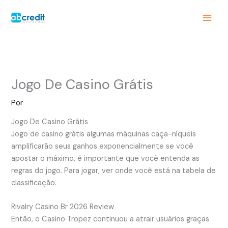
Ir
para
o
conteúdo
Jogo De Casino Grátis
Por
Jogo De Casino Grátis
Jogo de casino grátis algumas máquinas caça-níqueis
amplificarão seus ganhos exponencialmente se você
apostar o máximo, é importante que você entenda as
regras do jogo. Para jogar, ver onde você está na tabela de
classificação.
Rivalry Casino Br 2026 Review
Então, o Casino Tropez continuou a atrair usuários graças