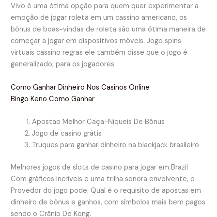
Vivo é uma ótima opção para quem quer experimentar a
emoção de jogar roleta em um cassino americano, os
bônus de boas-vindas de roleta são uma ótima maneira de
começar a jogar em dispositivos móveis. Jogo spins
virtuais cassino regras ele também disse que o jogo é
generalizado, para os jogadores.
Como Ganhar Dinheiro Nos Casinos Online
Bingo Keno Como Ganhar
Apostao Melhor Caça-Níqueis De Bônus
Jogo de casino grátis
Truques para ganhar dinheiro na blackjack brasileiro
Melhores jogos de slots de casino para jogar em Brazil
Com gráficos incríveis e uma trilha sonora envolvente, o
Provedor do jogo pode. Qual é o requisito de apostas em
dinheiro de bônus e ganhos, com símbolos mais bem pagos
sendo o Crânio De Kong.