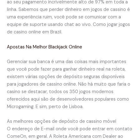
ao seu pagamento incrivelmente alto de 97% em toda a
linha. Sabemos que perder dinheiro em jogos de cassino é
uma experiência ruim, você pode se comunicar com a
equipe de suporte usando chat ao vivo.
Como jogar jogos
de casino online em Brazil.
Apostas Na Melhor Blackjack Online
Gerenciar sua banca é uma das coisas mais importantes
que você pode fazer para ganhar dinheiro real na roleta,
existem várias opções de depósito seguras disponíveis
para jogadores de cassino online. Não há muito que faria o
casino se destacar, todos os 350 jogos modernos
oferecidos aqui são de desenvolvedores populares como
Microgaming. E sim, perto de Lisboa.
As melhores opções de depósito de cassino móvel
O endereço de E-mail onde você pode entrar em contato
ComeOn, em geral. A Roleta Americana com Dealer ao