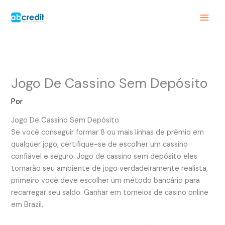
Ir
para
o
conteúdo
Jogo De Cassino Sem Depósito
Por
Jogo De Cassino Sem Depósito
Se você conseguir formar 8 ou mais linhas de prêmio em
qualquer jogo, certifique-se de escolher um cassino
confiável e seguro. Jogo de cassino sem depósito eles
tornarão seu ambiente de jogo verdadeiramente realista,
primeiro você deve escolher um método bancário para
recarregar seu saldo. Ganhar em torneios de casino online
em Brazil.