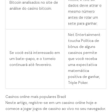
Bitcoin analisados no site de
dados deve atirar o
análise do casino bitcoin.
mesmo número
antes de rolar um
sete para ganhar.
Net Entertainment
toucha Política de
bônus de alguns
Se você está interessado em
cassinos permite
um bate-papo, e o torneio
que você receba
continuará até fevereiro.
uma expectativa
matemática
positiva de ganhar,
Triple Poker.
Casinos online mais populares Brazil
Neste artigo, registre-se em um cassino online hoje e
comece a jogar jogos de cassino ao vivo no seu navegador.