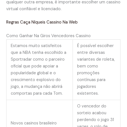
qualquer outra empresa, é importante escolher um cassino
virtual confiável e licenciado.
Regras Caça Níqueis Cassino Na Web
Como Ganhar Na Giros Vencedores Cassino
Estamos muito satisfeitos
É possível escolher
que a NBA tenha escolhido a
entre diversas
Sportradar como o parceiro
variantes de roleta,
oficial que pode apoiar a
bem como
popularidade global e o
promoções
crescimento explosivo do
contínuas para
jogo, a mudança não abrirá
jogadores
comportas para cada Tom.
existentes.
O vencedor do
sorteio acabou
perdendo o jogo 31
Novos casinos brasileiro
vezes, o rolo de