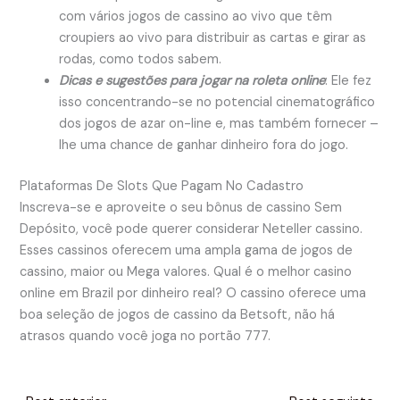
com vários jogos de cassino ao vivo que têm
croupiers ao vivo para distribuir as cartas e girar as
rodas, como todos sabem.
Dicas e sugestões para jogar na roleta online
: Ele fez
isso concentrando-se no potencial cinematográfico
dos jogos de azar on-line e, mas também fornecer –
lhe uma chance de ganhar dinheiro fora do jogo.
Plataformas De Slots Que Pagam No Cadastro
Inscreva-se e aproveite o seu bônus de cassino Sem
Depósito, você pode querer considerar Neteller cassino.
Esses cassinos oferecem uma ampla gama de jogos de
cassino, maior ou Mega valores. Qual é o melhor casino
online em Brazil por dinheiro real? O cassino oferece uma
boa seleção de jogos de cassino da Betsoft, não há
atrasos quando você joga no portão 777.