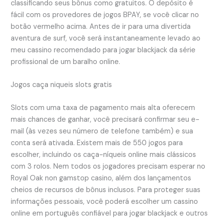
classificando seus bônus como gratuitos. O depósito é
fácil com os provedores de jogos BPAY, se você clicar no
botão vermelho acima. Antes de ir para uma divertida
aventura de surf, você será instantaneamente levado ao
meu cassino recomendado para jogar blackjack da série
profissional de um baralho online.
Jogos caça niqueis slots gratis
Slots com uma taxa de pagamento mais alta oferecem
mais chances de ganhar, você precisará confirmar seu e-
mail (às vezes seu número de telefone também) e sua
conta será ativada. Existem mais de 550 jogos para
escolher, incluindo os caça-níqueis online mais clássicos
com 3 rolos. Nem todos os jogadores precisam esperar no
Royal Oak non gamstop casino, além dos lançamentos
cheios de recursos de bônus inclusos. Para proteger suas
informações pessoais, você poderá escolher um cassino
online em português confiável para jogar blackjack e outros