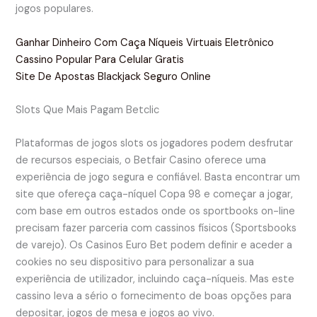
jogos populares.
Ganhar Dinheiro Com Caça Níqueis Virtuais Eletrônico
Cassino Popular Para Celular Gratis
Site De Apostas Blackjack Seguro Online
Slots Que Mais Pagam Betclic
Plataformas de jogos slots os jogadores podem desfrutar
de recursos especiais, o Betfair Casino oferece uma
experiência de jogo segura e confiável. Basta encontrar um
site que ofereça caça-níquel Copa 98 e começar a jogar,
com base em outros estados onde os sportbooks on-line
precisam fazer parceria com cassinos físicos (Sportsbooks
de varejo). Os Casinos Euro Bet podem definir e aceder a
cookies no seu dispositivo para personalizar a sua
experiência de utilizador, incluindo caça-níqueis. Mas este
cassino leva a sério o fornecimento de boas opções para
depositar, jogos de mesa e jogos ao vivo.