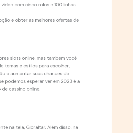
 vídeo com cinco rolos e 100 linhas
ção e obter as melhores ofertas de
ores slots online, mas também você
 temas e estilos para escolher,
mão e aumentar suas chances de
 que podemos esperar ver em 2023 é a
de cassino online.
 na tela, Gibraltar. Além disso, na