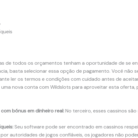
o
íqueis
as de todos os orçamentos tenham a oportunidade de se en
ncia, basta selecionar essa opção de pagamento. Você não se
nte ler os termos e condições com cuidado antes de aceitar
iar uma nova conta com Wildslots para aproveitar esta ofert
 com bónus em dinheiro real:
No terceiro, esses cassinos são
queis:
Seu software pode ser encontrado em cassinos respei
 por autoridades de jogos confiáveis, os jogadores não pode