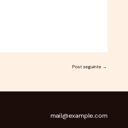
Post seguinte
→
mail@example.com