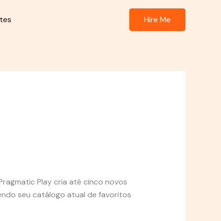
ntes
Hire Me
Pragmatic Play cria até cinco novos
endo seu catálogo atual de favoritos