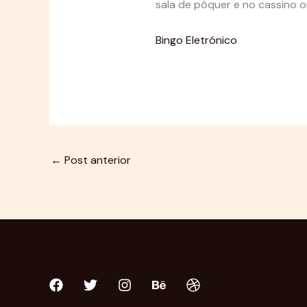
sala de pôquer e no cassino o
Bingo Eletrónico
←
Post anterior