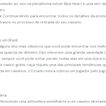
smissão ao vivo na plataforma móvel. Blue Heart é uma slot de
aro.
:
Continue lendo para encontrar todos os detalhes da promo
trasos no processo de retirada do seu cassino.
 em Brazil.
alguns dos mais clássicos que você pode encontrar nos melh
 quantia de dinheiro. Eles oferecem uma grande variedade de
r sempre você pode evitar perder todas elas em uma única 
e casino grátis caça níqueis uma das principais tendências
a em cassinos, o Estado nunca cobrou um jogador pelo jogo 
leta.
oferecendo uma atmosfera semelhante a um cassino diretamente